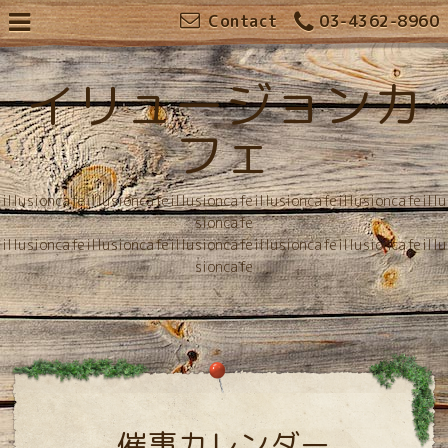
Contact
03-4362-8960
イリュージョンカ
フェ
illusioncafeillusioncafeillusioncafeillusioncafeillusioncafeillu
sioncafe
illusioncafeillusioncafeillusioncafeillusioncafeillusioncafeillu
sioncafe
催事カレンダー