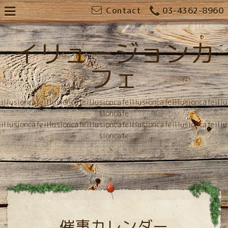
Contact
03-4362-8960
イリュージョンカ
フェ
illusioncafeillusioncafeillusioncafeillusioncafeillusioncafeillu
sioncafe
illusioncafeillusioncafeillusioncafeillusioncafeillusioncafeillu
sioncafe
催事カレンダー