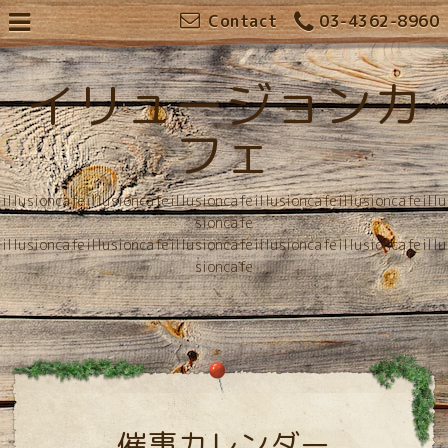
Contact
03-4362-8960
イリュージョンカ
フェ
illusioncafeillusioncafeillusioncafeillusioncafeillusioncafeillu
sioncafe
illusioncafeillusioncafeillusioncafeillusioncafeillusioncafeillu
sioncafe
催事カレンダー