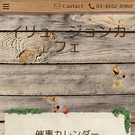
Contact
03-4362-8960
イリュージョンカ
フェ
illusioncafeillusioncafeillusioncafeillusioncafeillusioncafeillu
sioncafe
illusioncafeillusioncafeillusioncafeillusioncafeillusioncafeillu
sioncafe
催事カレンダー