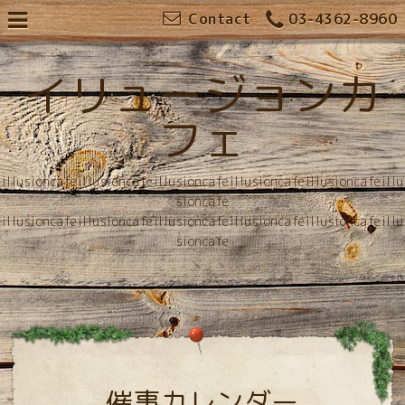
Contact
03-4362-8960
イリュージョンカ
フェ
illusioncafeillusioncafeillusioncafeillusioncafeillusioncafeillu
sioncafe
illusioncafeillusioncafeillusioncafeillusioncafeillusioncafeillu
sioncafe
催事カレンダー