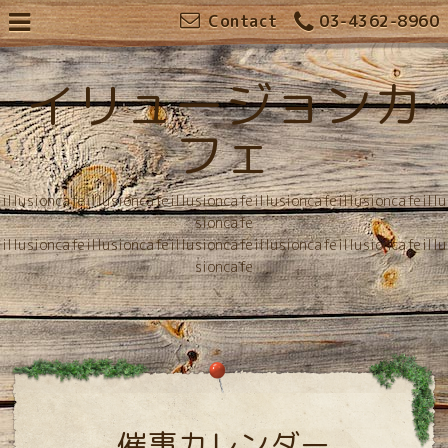
Contact
03-4362-8960
イリュージョンカ
フェ
illusioncafeillusioncafeillusioncafeillusioncafeillusioncafeillu
sioncafe
illusioncafeillusioncafeillusioncafeillusioncafeillusioncafeillu
sioncafe
催事カレンダー