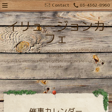
Contact
03-4362-8960
イリュージョンカ
フェ
illusioncafeillusioncafeillusioncafeillusioncafeillusioncafeillu
sioncafe
illusioncafeillusioncafeillusioncafeillusioncafeillusioncafeillu
sioncafe
催事カレンダー