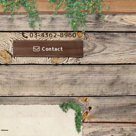
03-4362-8960
Contact
ー