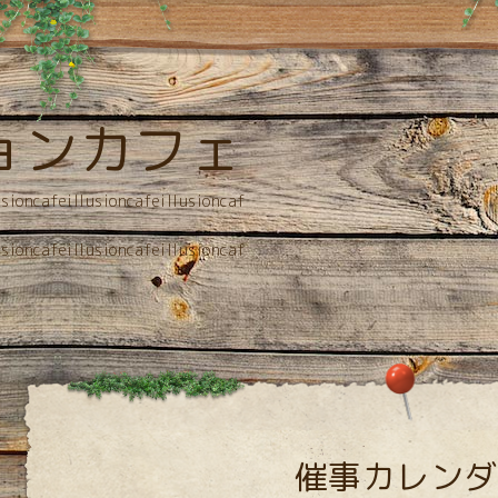
ョンカフェ
usioncafeillusioncafeillusioncaf
usioncafeillusioncafeillusioncaf
催事カレンダ