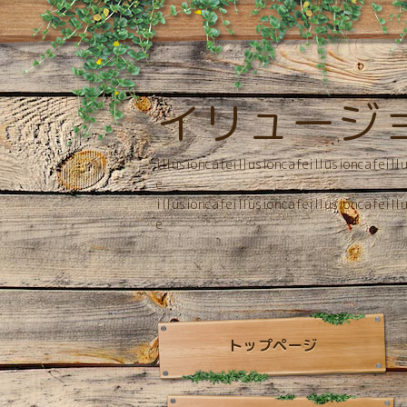
イリュージ
illusioncafeillusioncafeillusioncafeill
e
illusioncafeillusioncafeillusioncafeill
e
トップページ