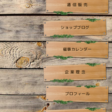
通 信 販 売
ショップブログ
催事カレンダー
企 業 理 念
プロフィール