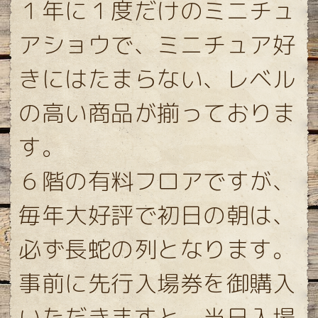
１年に１度だけのミニチュ
アショウで、ミニチュア好
きにはたまらない、レベル
の高い商品が揃っておりま
す。
６階の有料フロアですが、
毎年大好評で初日の朝は、
必ず長蛇の列となります。
事前に先行入場券を御購入
いただきますと、当日入場