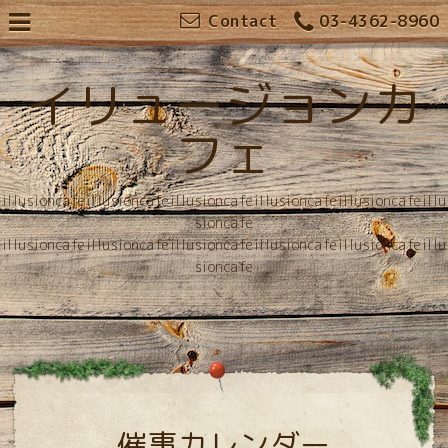
Contact
03-4362-8960
イリュージョンカ
フェ
illusioncafeillusioncafeillusioncafeillusioncafeillusioncafeillu
sioncafe
illusioncafeillusioncafeillusioncafeillusioncafeillusioncafeillu
sioncafe
催事カレンダー