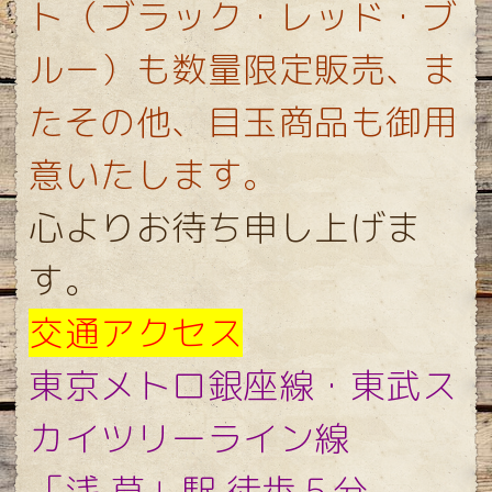
ト（ブラック・レッド・ブ
ルー）も数量限定販売、ま
たその他、目玉商品も御用
意いたします。
心よりお待ち申し上げま
す。
交通アクセス
東京メトロ銀座線・東武ス
カイツリーライン線
「浅 草」駅 徒歩５分