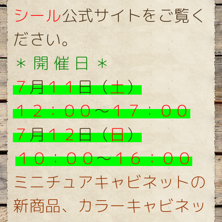
シール
公式サイトをご覧く
ださい。
＊ 開 催 日 ＊
７
月
１１
日（
土
）
１２：００
〜
１７：００
７
月
１２
日（
日
）
１０：００
〜
１６：００
ミニチュアキャビネットの
新商品、カラーキャビネッ