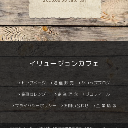
2026.08.08 Saturday
イリュージョンカフェ
トップページ
通 信 販 売
ショップブログ
催事カレンダー
企 業 理 念
プロフィール
プライバシーポリシー
お問い合わせ
企 業 情 報