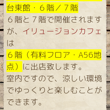
台東館・６階／７階
６階と７階で開催されます
が、
イリュージョンカフェ
は
６階（有料フロア・A56地
点）
に出店致します。
室内ですので、涼しい環境
でゆっくりと楽しむことが
できます。