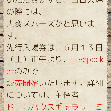
の際には、
大変スムーズかと思いま
す。
先行入場券は、６月１３日
（土）正午より、
Livepock
et
のみで
販売開始
いたします。詳細
については、主催者
ドールハウスギャラリーミ