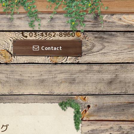
03-4362-8960
Contact
グ