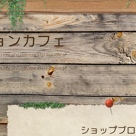
ョンカフェ
usioncafeillusioncafeillusioncaf
usioncafeillusioncafeillusioncaf
ショップブロ