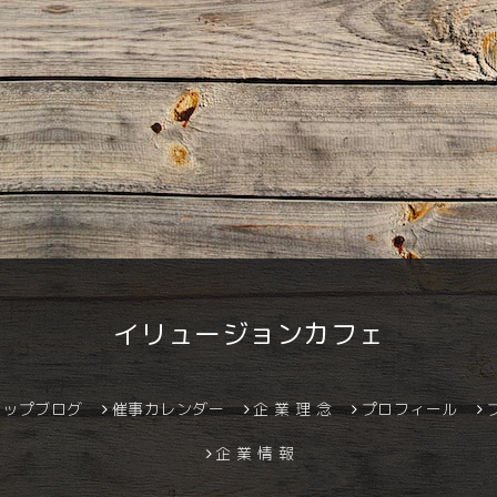
イリュージョンカフェ
ョップブログ
催事カレンダー
企 業 理 念
プロフィール
企 業 情 報