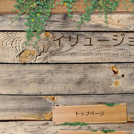
イリュージ
illusioncafeillusioncafeillusioncafeill
e
illusioncafeillusioncafeillusioncafeill
e
トップページ