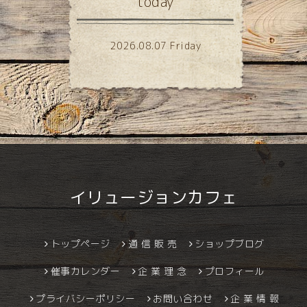
today
2026.08.07 Friday
イリュージョンカフェ
トップページ
通 信 販 売
ショップブログ
催事カレンダー
企 業 理 念
プロフィール
プライバシーポリシー
お問い合わせ
企 業 情 報