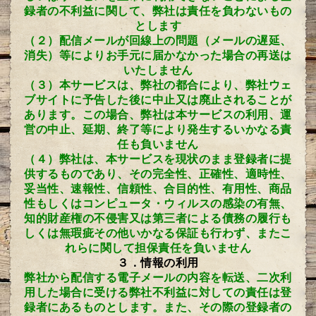
録者の不利益に関して、弊社は責任を負わないもの
とします
（２）配信メールが回線上の問題（メールの遅延、
消失）等によりお手元に届かなかった場合の再送は
いたしません
（３）本サービスは、弊社の都合により、弊社ウェ
ブサイトに予告した後に中止又は廃止されることが
あります。この場合、弊社は本サービスの利用、運
営の中止、延期、終了等により発生するいかなる責
任も負いません
（４）弊社は、本サービスを現状のまま登録者に提
供するものであり、その完全性、正確性、適時性、
妥当性、速報性、信頼性、合目的性、有用性、商品
性もしくはコンピュータ・ウィルスの感染の有無、
知的財産権の不侵害又は第三者による債務の履行も
しくは無瑕疵その他いかなる保証も行わず、またこ
れらに関して担保責任を負いません
３．情報の利用
弊社から配信する電子メールの内容を転送、二次利
用した場合に受ける弊社不利益に対しての責任は登
録者にあるものとします。また、その際の登録者の