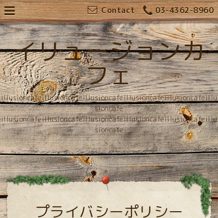
Contact
03-4362-8960
イリュージョンカ
フェ
illusioncafeillusioncafeillusioncafeillusioncafeillusioncafeillu
sioncafe
illusioncafeillusioncafeillusioncafeillusioncafeillusioncafeillu
sioncafe
プライバシーポリシー