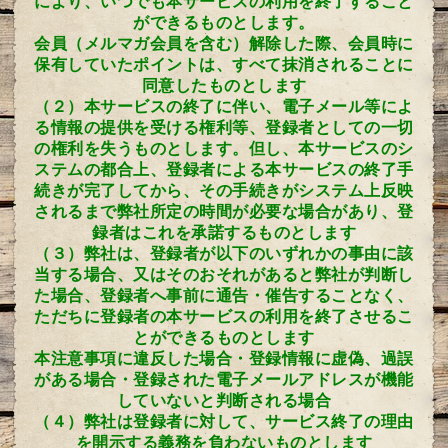
により、いつでも本サービスの利用を終了すること
ができるものとします。
会員（メルマガ会員を含む）解除した際、会員時に
保有していたポイントは、すべて抹消されることに
同意したものとします
（２）本サービスの終了に伴い、電子メール等によ
る情報の提供を受ける権利等、登録者としての一切
の権利を失うものとします。但し、本サービスのシ
ステムの都合上、登録者による本サービスの終了手
続きが完了してから、その手続きがシステム上反映
されるまで弊社所定の時間が必要な場合があり、登
録者はこれを承諾するものとします
（３）弊社は、登録者が以下のいずれかの事由に該
当する場合、又はそのおそれがあると弊社が判断し
た場合、登録者へ事前に通告・催告することなく、
ただちに登録者の本サービスの利用を終了させるこ
とができるものとします
本注意事項に違反した場合
・
登録情報に虚偽、過誤
がある場合
・
登録された電子メールアドレスが機能
していないと判断される場合
（４）弊社は登録者に対して、サービス終了の理由
を開示する義務を負わないものとします