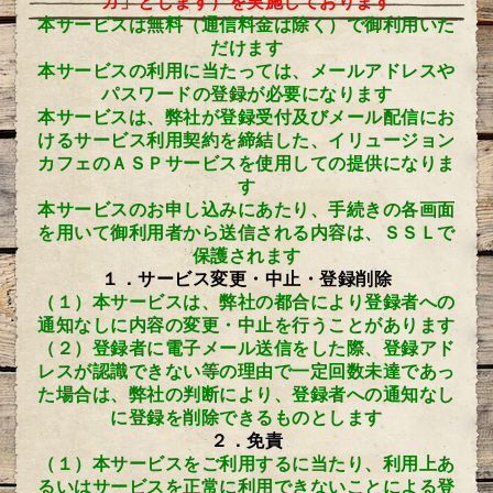
ガ」とします）を実施しております
本サービスは無料（通信料金は除く）で御利用いた
だけます
本サービスの利用に当たっては、メールアドレスや
パスワードの登録が必要になります
本サービスは、弊社が登録受付及びメール配信にお
けるサービス利用契約を締結した、イリュージョン
カフェのＡＳＰサービスを使用しての提供になりま
す
本サービスのお申し込みにあたり、手続きの各画面
を用いて御利用者から送信される内容は、ＳＳＬで
保護されます
１．サービス変更・中止・登録削除
（１）本サービスは、弊社の都合により登録者への
通知なしに内容の変更・中止を行うことがあります
（２）登録者に電子メール送信をした際、登録アド
レスが認識できない等の理由で一定回数未達であっ
た場合は、弊社の判断により、登録者への通知なし
に登録を削除できるものとします
２．免責
（１）本サービスをご利用するに当たり、利用上あ
るいはサービスを正常に利用できないことによる登