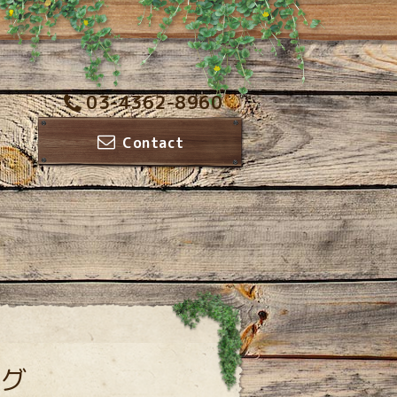
03-4362-8960
Contact
グ