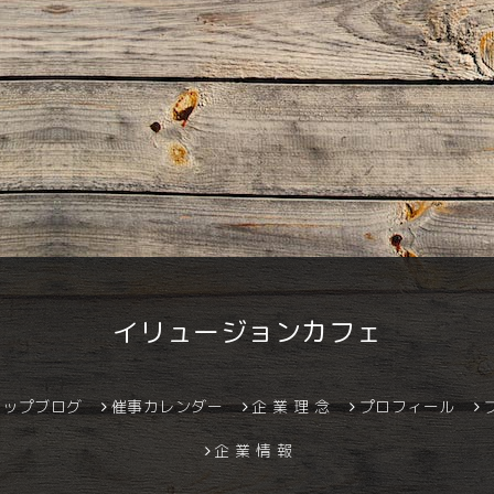
イリュージョンカフェ
ョップブログ
催事カレンダー
企 業 理 念
プロフィール
企 業 情 報