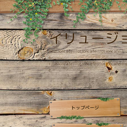
イリュージ
illusioncafeillusioncafeillusioncafeill
e
illusioncafeillusioncafeillusioncafeill
e
トップページ