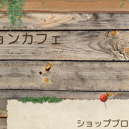
ョンカフェ
usioncafeillusioncafeillusioncaf
usioncafeillusioncafeillusioncaf
ショップブロ