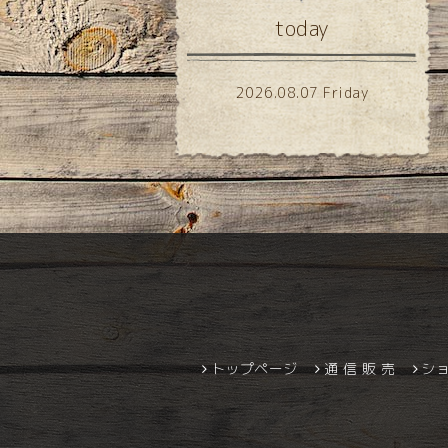
today
2026.08.07 Friday
トップページ
通 信 販 売
シ