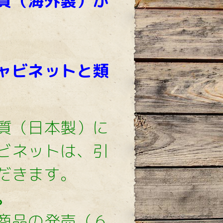
質（海外製）が
ャビネットと類
質（日本製）に
ビネットは、引
だきます。
。
商品の発売（６