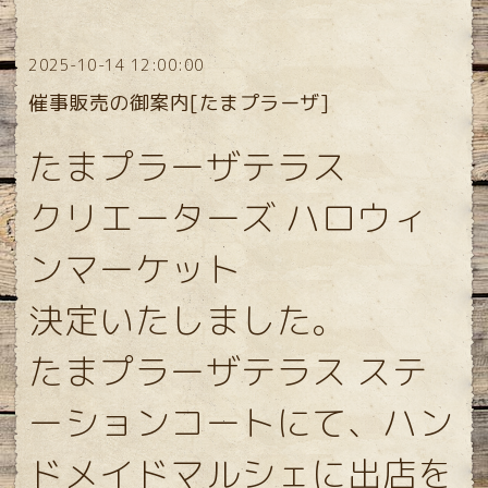
2025-10-14 12:00:00
催事販売の御案内[たまプラーザ]
たまプラーザテラス
クリエーターズ ハロウィ
ンマーケット
決定いたしました。
たまプラーザテラス ステ
ーションコートにて、ハン
ドメイドマルシェに出店を