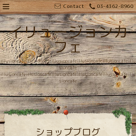
Contact
03-4362-8960
イリュージョンカ
フェ
illusioncafeillusioncafeillusioncafeillusioncafeillusioncafeillu
sioncafe
illusioncafeillusioncafeillusioncafeillusioncafeillusioncafeillu
sioncafe
ショップブログ