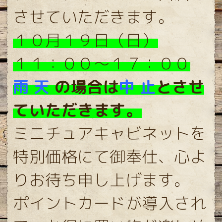
させていただきます。
１０月１９日（日）
１１：００〜１７：００
雨 天
の場合は
中 止
とさせ
ていただきます。
ミニチュアキャビネットを
特別価格にて御奉仕、
心よ
りお待ち申し上げます。
ポイントカードが導入され