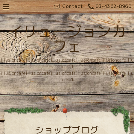
Contact
03-4362-8960
イリュージョンカ
フェ
illusioncafeillusioncafeillusioncafeillusioncafeillusioncafeillu
sioncafe
illusioncafeillusioncafeillusioncafeillusioncafeillusioncafeillu
sioncafe
ショップブログ