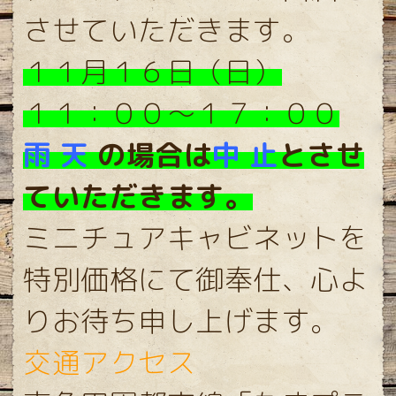
させていただきます。
１１月１６日（日）
１１：００〜１７：００
雨 天
の場合は
中 止
とさせ
ていただきます。
ミニチュアキャビネットを
特別価格にて御奉仕、
心よ
りお待ち申し上げます。
交通アクセス