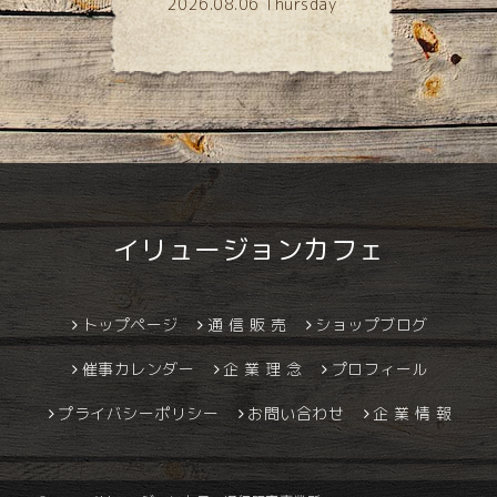
2026.08.06 Thursday
イリュージョンカフェ
トップページ
通 信 販 売
ショップブログ
催事カレンダー
企 業 理 念
プロフィール
プライバシーポリシー
お問い合わせ
企 業 情 報